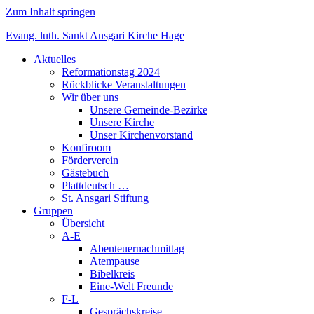
Zum Inhalt springen
Evang. luth. Sankt Ansgari Kirche Hage
Aktuelles
Reformationstag 2024
Rückblicke Veranstaltungen
Wir über uns
Unsere Gemeinde-Bezirke
Unsere Kirche
Unser Kirchenvorstand
Konfiroom
Förderverein
Gästebuch
Plattdeutsch …
St. Ansgari Stiftung
Gruppen
Übersicht
A-E
Abenteuernachmittag
Atempause
Bibelkreis
Eine-Welt Freunde
F-L
Gesprächskreise