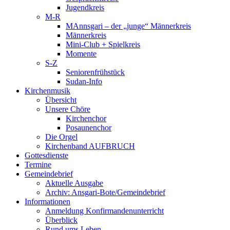
Jugendkreis
M-R
MAnnsgari – der „junge“ Männerkreis
Männerkreis
Mini-Club + Spielkreis
Momente
S-Z
Seniorenfrühstück
Sudan-Info
Kirchenmusik
Übersicht
Unsere Chöre
Kirchenchor
Posaunenchor
Die Orgel
Kirchenband AUFBRUCH
Gottesdienste
Termine
Gemeindebrief
Aktuelle Ausgabe
Archiv: Ansgari-Bote/Gemeindebrief
Informationen
Anmeldung Konfirmandenunterricht
Überblick
Rund ums Leben