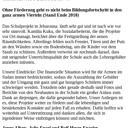
Ohne Förderung geht es nicht beim Bildungsfortschritt in den
ganz armen Vierteln (Stand Ende 2018)
Das Schulprojekt in Jebarouna läuft sehr gut und ist nach wie vor
sehr sinnvoll. Kamilia Kuku, die Sozialarbeiterin, die die Projekte
vor Ort managt, berichtet über die Fertigstellung der neuen
Räumlichkeiten. Allerdings fehlen noch Fenster, Türen und der Putz
an den Wänden sowie ein Bodenbelag, um die Kinder vor dem
Staub zu schützen. Außerdem verweist sie nochmals darauf, dass
mit steigender Unterrichtsqualität der Schule auch die Lehrergehälter
anziehen müssten.
Unsere Eindrücke: Die finanzielle Situation wird für die Armen im
Sudan immer bedrückender, sodass die Auszahlung der Gehälter
und der Umgang mit ganz und gar hungrigen Schülern immer
schwieriger werden. Trotzdem oder gerade deshalb sind Fotos und
Berichte von den Neubauten in der Schule ein großer Anlass zum
Dank an diejenigen, die dafür gespendet haben. Unser Anliegen ist
es, diese Projekte weiter zu fördern und die lebendigen und
bestärkenden Kontakte auf jeden Fall zu erhalten. Dafür hoffen wir
weiterhin auf Unterstützung und danken allen, die sich in
irgendeiner Weise einbringen können und möchten.
Jenny Albers, Julia Engel und Rolf Meyer-Engeler