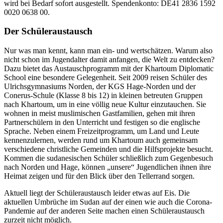
wird bei Bedarf sofort ausgestellt. Spendenkonto: DE41 2836 1592
0020 0638 00.
Der Schüleraustausch
Nur was man kennt, kann man ein- und wertschätzen. Warum also
nicht schon im Jugendalter damit anfangen, die Welt zu entdecken?
Dazu bietet das Austauschprogramm mit der Khartoum Diplomatic
School eine besondere Gelegenheit. Seit 2009 reisen Schüler des
Ulrichsgymnasiums Norden, der KGS Hage-Norden und der
Conerus-Schule (Klasse 8 bis 12) in kleinen betreuten Gruppen
nach Khartoum, um in eine völlig neue Kultur einzutauchen. Sie
wohnen in meist muslimischen Gastfamilien, gehen mit ihren
Partnerschülern in den Unterricht und festigen so die englische
Sprache. Neben einem Freizeitprogramm, um Land und Leute
kennenzulernen, werden rund um Khartoum auch gemeinsam
verschiedene christliche Gemeinden und die Hilfsprojekte besucht.
Kommen die sudanesischen Schüler schließlich zum Gegenbesuch
nach Norden und Hage, können „unsere“ Jugendlichen ihnen ihre
Heimat zeigen und für den Blick über den Tellerrand sorgen.
Aktuell liegt der Schüleraustausch leider etwas auf Eis. Die
aktuellen Umbrüche im Sudan auf der einen wie auch die Corona-
Pandemie auf der anderen Seite machen einen Schüleraustausch
zurzeit nicht möglich.