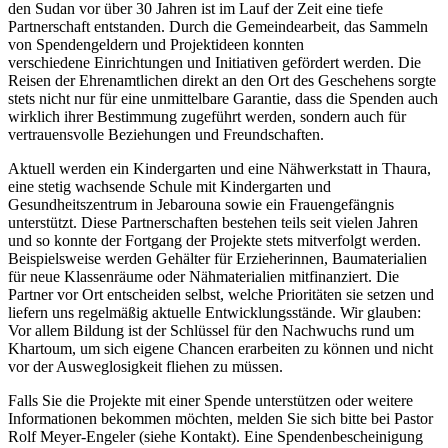
den Sudan vor über 30
Jahren ist im Lauf der Zeit eine tiefe
Partnerschaft entstanden. Durch die Gemeindearbeit, das Sammeln
von Spenden
geldern und Projektideen konnten
verschiedene
Einrichtungen und Initiativen gefördert werden. Die
Reisen der Ehrenamtlichen direkt an den Ort des Geschehens sorgte
stets nicht nur für eine unmittelbare Garantie, dass die Spenden auch
wirklich ihrer Bestimmung zugeführt werden, sondern auch für
vertrauensvolle Beziehungen und Freundschaften.
Aktuell werden ein Kindergarten und eine Nähwerkstatt in Thaura,
eine stetig wachsende Schule mit Kindergarten und
Gesundheitszentrum in Jebarouna sowie ein Frauengefängnis
unterstützt. Diese Partnerschaften bestehen teils seit vielen Jahren
und so konnte der Fortgang der Projekte stets mitverfolgt werden.
Beispielsweise werden Gehälter für Erzieherinnen, Baumaterialien
für neue Klassenräume oder Nähmaterialien mitfinanziert. Die
Partner vor Ort entscheiden selbst, welche Prioritäten sie setzen und
liefern uns regelmäßig aktuelle Entwicklungsstände. Wir glauben:
Vor allem Bildung ist der Schlüssel für den Nachwuchs rund um
Khartoum, um sich eigene Chancen erarbeiten zu können und nicht
vor der Ausweglosigkeit fliehen zu müssen.
Falls Sie die Projekte mit einer Spende unterstützen oder weitere
Informationen bekommen möchten, melden Sie sich bitte bei Pastor
Rolf Meyer-Engeler (siehe Kontakt). Eine Spendenbescheinigung