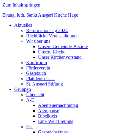
Zum Inhalt springen
Evang. luth. Sankt Ansgari Kirche Hage
Aktuelles
Reformationstag 2024
Rückblicke Veranstaltungen
Wir über uns
Unsere Gemeinde-Bezirke
Unsere Kirche
Unser Kirchenvorstand
Konfiroom
Förderverein
Gästebuch
Plattdeutsch …
St. Ansgari Stiftung
Gruppen
Übersicht
A-E
Abenteuernachmittag
Atempause
Bibelkreis
Eine-Welt Freunde
F-L
Gesprächskreise