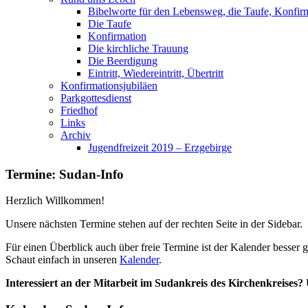
Bibelworte für den Lebensweg, die Taufe, Konfir
Die Taufe
Konfirmation
Die kirchliche Trauung
Die Beerdigung
Eintritt, Wiedereintritt, Übertritt
Konfirmationsjubiläen
Parkgottesdienst
Friedhof
Links
Archiv
Jugendfreizeit 2019 – Erzgebirge
Termine: Sudan-Info
Herzlich Willkommen!
Unsere nächsten Termine stehen auf der rechten Seite in der Sidebar.
Für einen Überblick auch über freie Termine ist der Kalender besser g
Schaut einfach in unseren
Kalender
.
Interessiert an der Mitarbeit im Sudankreis des Kirchenkreises?
U