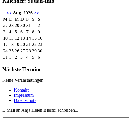
Kalender: Sudan-Info
<<
Aug. 2026
>>
M
D
M
D
F
S
S
27
28
29
30
31
1
2
3
4
5
6
7
8
9
10
11
12
13
14
15
16
17
18
19
20
21
22
23
24
25
26
27
28
29
30
31
1
2
3
4
5
6
Nächste Termine
Keine Veranstaltungen
Kontakt
Impressum
Datenschutz
E-Mail an Anja Helen Bierski schreiben...