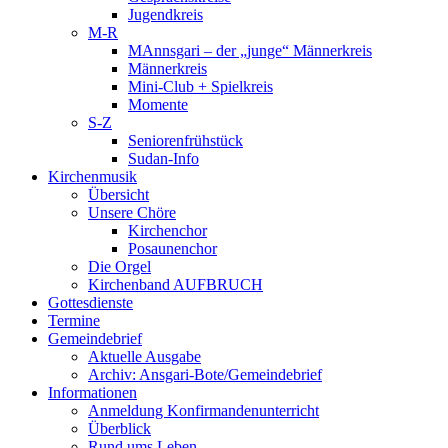
Jugendkreis
M-R
MAnnsgari – der „junge“ Männerkreis
Männerkreis
Mini-Club + Spielkreis
Momente
S-Z
Seniorenfrühstück
Sudan-Info
Kirchenmusik
Übersicht
Unsere Chöre
Kirchenchor
Posaunenchor
Die Orgel
Kirchenband AUFBRUCH
Gottesdienste
Termine
Gemeindebrief
Aktuelle Ausgabe
Archiv: Ansgari-Bote/Gemeindebrief
Informationen
Anmeldung Konfirmandenunterricht
Überblick
Rund ums Leben