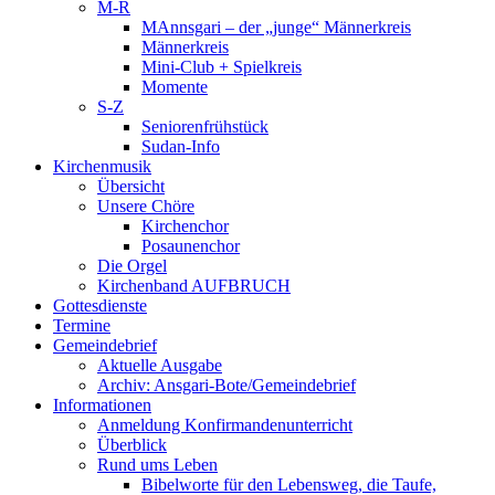
M-R
MAnnsgari – der „junge“ Männerkreis
Männerkreis
Mini-Club + Spielkreis
Momente
S-Z
Seniorenfrühstück
Sudan-Info
Kirchenmusik
Übersicht
Unsere Chöre
Kirchenchor
Posaunenchor
Die Orgel
Kirchenband AUFBRUCH
Gottesdienste
Termine
Gemeindebrief
Aktuelle Ausgabe
Archiv: Ansgari-Bote/Gemeindebrief
Informationen
Anmeldung Konfirmandenunterricht
Überblick
Rund ums Leben
Bibelworte für den Lebensweg, die Taufe,