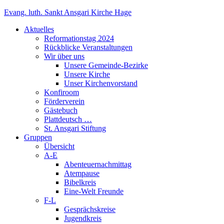
Zum
Evang. luth. Sankt Ansgari Kirche Hage
Inhalt
Aktuelles
springen
Reformationstag 2024
Rückblicke Veranstaltungen
Wir über uns
Unsere Gemeinde-Bezirke
Unsere Kirche
Unser Kirchenvorstand
Konfiroom
Förderverein
Gästebuch
Plattdeutsch …
St. Ansgari Stiftung
Gruppen
Übersicht
A-E
Abenteuernachmittag
Atempause
Bibelkreis
Eine-Welt Freunde
F-L
Gesprächskreise
Jugendkreis