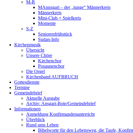
M-R
MAnnsgari – der „junge“ Männerkreis
Männerkreis
Mini-Club + Spielkreis
Momente
S-Z
Seniorenfrühstück
Sudan-Info
Kirchenmusik
Übersicht
Unsere Chöre
Kirchenchor
Posaunenchor
Die Orgel
Kirchenband AUFBRUCH
Gottesdienste
Termine
Gemeindebrief
Aktuelle Ausgabe
Archiv: Ansgari-Bote/Gemeindebrief
Informationen
Anmeldung Konfirmandenunterricht
Überblick
Rund ums Leben
Bibelworte für den Lebensweg, die Taufe, Konfir