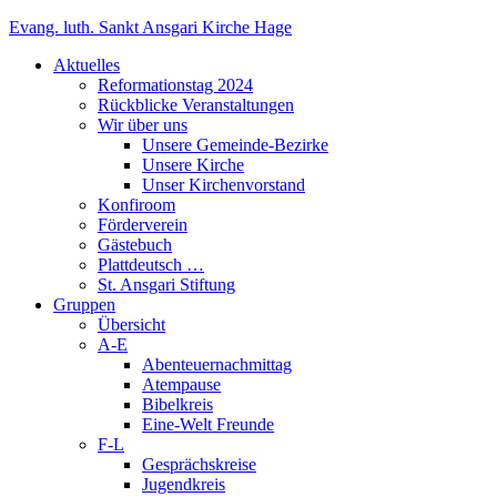
Zum
Evang. luth. Sankt Ansgari Kirche Hage
Inhalt
Aktuelles
springen
Reformationstag 2024
Rückblicke Veranstaltungen
Wir über uns
Unsere Gemeinde-Bezirke
Unsere Kirche
Unser Kirchenvorstand
Konfiroom
Förderverein
Gästebuch
Plattdeutsch …
St. Ansgari Stiftung
Gruppen
Übersicht
A-E
Abenteuernachmittag
Atempause
Bibelkreis
Eine-Welt Freunde
F-L
Gesprächskreise
Jugendkreis