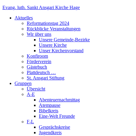
Zum
Evang. luth. Sankt Ansgari Kirche Hage
Inhalt
Aktuelles
springen
Reformationstag 2024
Rückblicke Veranstaltungen
Wir über uns
Unsere Gemeinde-Bezirke
Unsere Kirche
Unser Kirchenvorstand
Konfiroom
Förderverein
Gästebuch
Plattdeutsch …
St. Ansgari Stiftung
Gruppen
Übersicht
A-E
Abenteuernachmittag
Atempause
Bibelkreis
Eine-Welt Freunde
F-L
Gesprächskreise
Jugendkreis