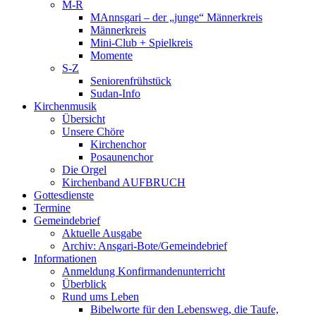
M-R
MAnnsgari – der „junge“ Männerkreis
Männerkreis
Mini-Club + Spielkreis
Momente
S-Z
Seniorenfrühstück
Sudan-Info
Kirchenmusik
Übersicht
Unsere Chöre
Kirchenchor
Posaunenchor
Die Orgel
Kirchenband AUFBRUCH
Gottesdienste
Termine
Gemeindebrief
Aktuelle Ausgabe
Archiv: Ansgari-Bote/Gemeindebrief
Informationen
Anmeldung Konfirmandenunterricht
Überblick
Rund ums Leben
Bibelworte für den Lebensweg, die Taufe,